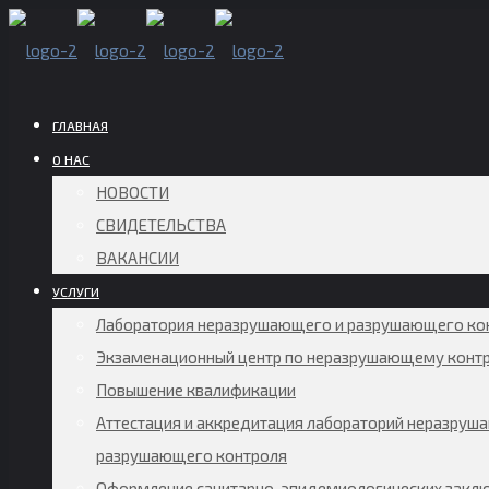
ГЛАВНАЯ
О НАС
НОВОСТИ
СВИДЕТЕЛЬСТВА
ВАКАНСИИ
УСЛУГИ
Лаборатория неразрушающего и разрушающего ко
Экзаменационный центр по неразрушающему конт
Повышение квалификации
Аттестация и аккредитация лабораторий неразруш
разрушающего контроля
Оформление санитарно-эпидемиологических заклю