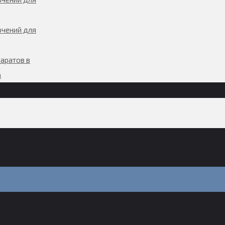
чений для
аратов в
а