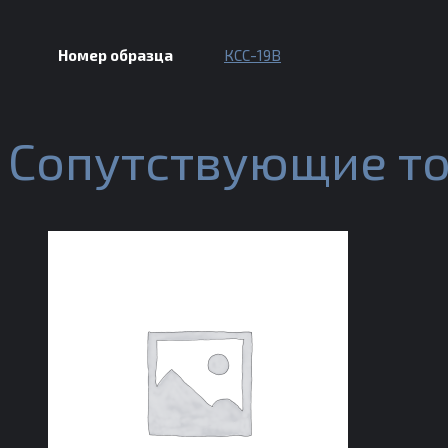
Номер образца
КСС-19В
Сопутствующие т